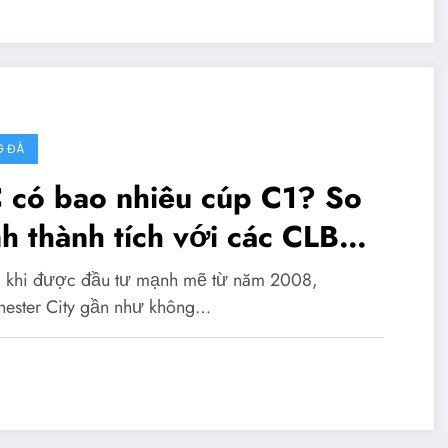
G ĐÁ
 có bao nhiêu cúp C1? So
h thành tích với các CLB
ác
 khi được đầu tư mạnh mẽ từ năm 2008,
ester City gần như không…