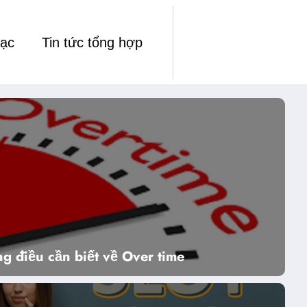
ạc
Tin tức tổng hợp
g điều cần biết về Over time