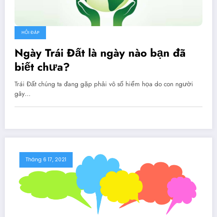
HỎI ĐÁP
Ngày Trái Đất là ngày nào bạn đã
biết chưa?
Trái Đất chúng ta đang gặp phải vô số hiểm họa do con người
gây…
Tháng 6 17, 2021