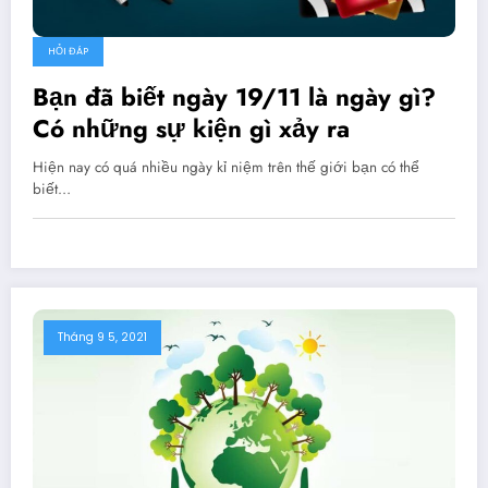
HỎI ĐÁP
Bạn đã biết ngày 19/11 là ngày gì?
Có những sự kiện gì xảy ra
Hiện nay có quá nhiều ngày kỉ niệm trên thế giới bạn có thể
biết…
Tháng 9 5, 2021