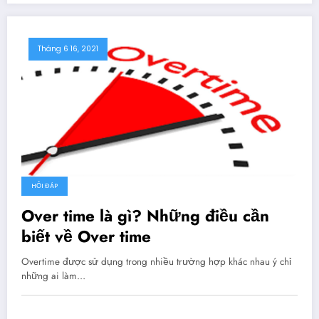
Tháng 6 16, 2021
HỎI ĐÁP
Over time là gì? Những điều cần
biết về Over time
Overtime được sử dụng trong nhiều trường hợp khác nhau ý chỉ
những ai làm…