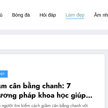
hủ
Bóng đá
Hỏi đáp
Làm đẹp
Âm nh
ĐẸP
ảm cân bằng chanh: 7
ương pháp khoa học giúp
m soát cân nặng hiệu quả
 người tìm kiếm cách giảm cân bằng chanh với