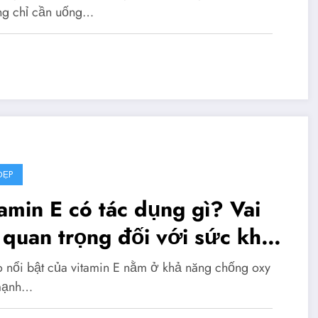
ng chỉ cần uống…
ĐẸP
amin E có tác dụng gì? Vai
 quan trọng đối với sức khỏe
 sắc đẹp
rò nổi bật của vitamin E nằm ở khả năng chống oxy
mạnh…