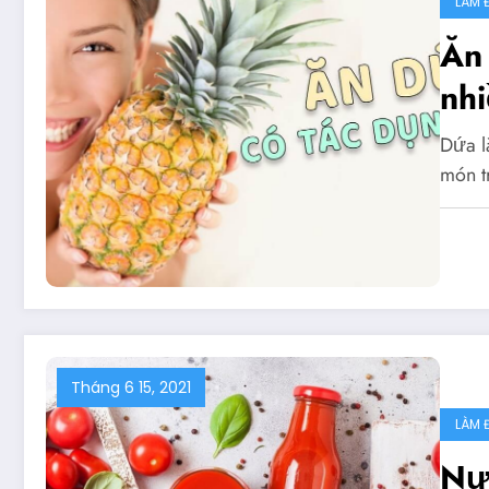
LÀM 
Ăn
nhi
Dứa l
món t
Tháng 6 15, 2021
LÀM 
Nư