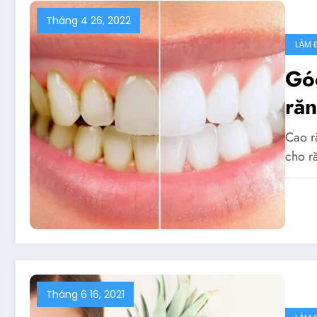
Tháng 4 26, 2022
LÀM 
Góc
ră
Cao r
cho 
Tháng 6 16, 2021