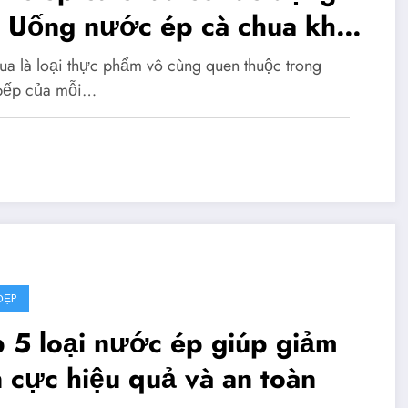
 Uống nước ép cà chua khi
 là tốt nhất
ua là loại thực phẩm vô cùng quen thuộc trong
bếp của mỗi…
ĐẸP
 5 loại nước ép giúp giảm
 cực hiệu quả và an toàn