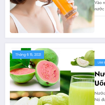
Vào n
nước 
Tháng 6 15, 2021
LÀM 
Nướ
Uố
Nước 
Nó đư