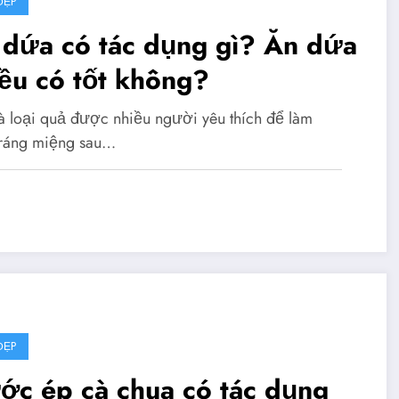
ĐẸP
 dứa có tác dụng gì? Ăn dứa
ều có tốt không?
à loại quả được nhiều người yêu thích để làm
ráng miệng sau…
ĐẸP
ớc ép cà chua có tác dụng