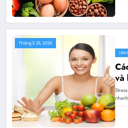
Tháng 5 25, 2026
LÀM 
Cá
và
Stres
nhanh