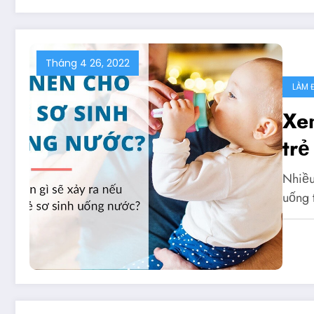
Tháng 4 26, 2022
LÀM 
Xe
tr
Nhiều
uống