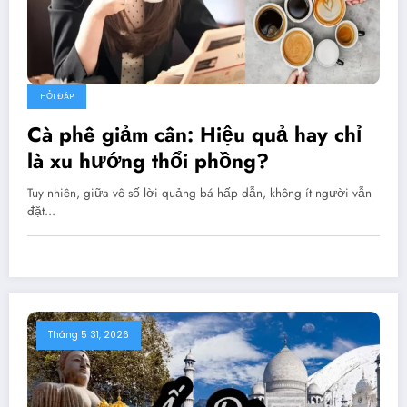
HỎI ĐÁP
Cà phê giảm cân: Hiệu quả hay chỉ
là xu hướng thổi phồng?
Tuy nhiên, giữa vô số lời quảng bá hấp dẫn, không ít người vẫn
đặt…
Tháng 5 31, 2026