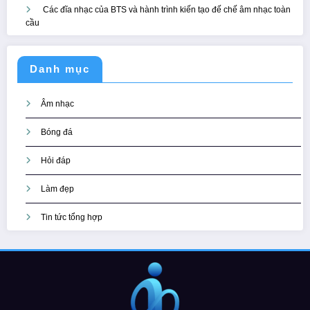
Các đĩa nhạc của BTS và hành trình kiến tạo đế chế âm nhạc toàn
cầu
Danh mục
Âm nhạc
Bóng đá
Hỏi đáp
Làm đẹp
Tin tức tổng hợp