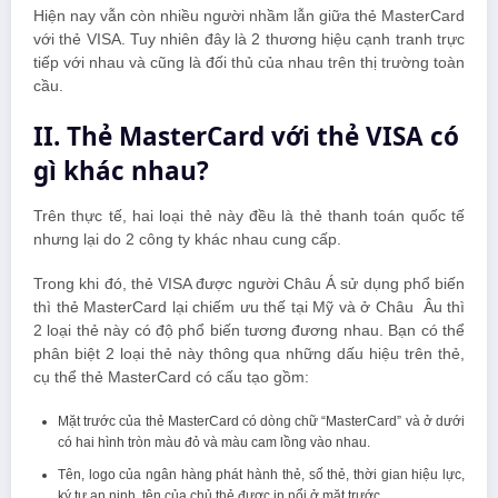
Hiện nay vẫn còn nhiều người nhầm lẫn giữa thẻ MasterCard
với thẻ VISA. Tuy nhiên đây là 2 thương hiệu cạnh tranh trực
tiếp với nhau và cũng là đối thủ của nhau trên thị trường toàn
cầu.
II. Thẻ MasterCard với thẻ VISA có
gì khác nhau?
Trên thực tế, hai loại thẻ này đều là thẻ thanh toán quốc tế
nhưng lại do 2 công ty khác nhau cung cấp.
Trong khi đó, thẻ VISA được người Châu Á sử dụng phổ biến
thì thẻ MasterCard lại chiếm ưu thế tại Mỹ và ở Châu Âu thì
2 loại thẻ này có độ phổ biến tương đương nhau. Bạn có thể
phân biệt 2 loại thẻ này thông qua những dấu hiệu trên thẻ,
cụ thể thẻ MasterCard có cấu tạo gồm:
Mặt trước của thẻ MasterCard có dòng chữ “MasterCard” và ở dưới
có hai hình tròn màu đỏ và màu cam lồng vào nhau.
Tên, logo của ngân hàng phát hành thẻ, số thẻ, thời gian hiệu lực,
ký tự an ninh, tên của chủ thẻ được in nổi ở mặt trước.