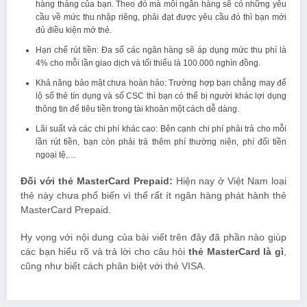
hàng tháng của bạn. Theo đó mà mỗi ngân hàng sẽ có những yêu
cầu về mức thu nhập riêng, phải đạt được yêu cầu đó thì bạn mới
đủ điều kiện mở thẻ.
Hạn chế rút tiền: Đa số các ngân hàng sẽ áp dụng mức thu phí là
4% cho mỗi lần giao dịch và tối thiểu là 100.000 nghìn đồng.
Khả năng bảo mật chưa hoàn hảo: Trường hợp bạn chẳng may để
lộ số thẻ tín dụng và số CSC thì bạn có thể bị người khác lợi dụng
thông tin để tiêu tiền trong tài khoản một cách dễ dàng.
Lãi suất và các chi phí khác cao: Bên cạnh chi phí phải trả cho mỗi
lần rút tiền, bạn còn phải trả thêm phí thường niên, phí đổi tiền
ngoại tệ,…
Đối với thẻ MasterCard Prepaid:
Hiện nay ở Việt Nam loại
thẻ này chưa phổ biến vì thể rất ít ngân hàng phát hành thẻ
MasterCard Prepaid.
Hy vọng với nội dung của bài viết trên đây đã phần nào giúp
các bạn hiểu rõ và trả lời cho câu hỏi
thẻ MasterCard là gì
,
cũng như biết cách phân biệt với thẻ VISA.