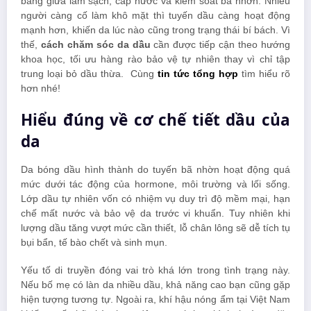
bằng giữa làm sạch, cấp nước và kiểm soát bã nhờn. Nhiều
người càng cố làm khô mặt thì tuyến dầu càng hoạt động
mạnh hơn, khiến da lúc nào cũng trong trạng thái bí bách. Vì
thế,
cách chăm sóc da dầu
cần được tiếp cận theo hướng
khoa học, tối ưu hàng rào bảo vệ tự nhiên thay vì chỉ tập
trung loại bỏ dầu thừa. Cùng
tin tức tổng hợp
tìm hiểu rõ
hơn nhé!
Hiểu đúng về cơ chế tiết dầu của
da
Da bóng dầu hình thành do tuyến bã nhờn hoạt động quá
mức dưới tác động của hormone, môi trường và lối sống.
Lớp dầu tự nhiên vốn có nhiệm vụ duy trì độ mềm mại, hạn
chế mất nước và bảo vệ da trước vi khuẩn. Tuy nhiên khi
lượng dầu tăng vượt mức cần thiết, lỗ chân lông sẽ dễ tích tụ
bụi bẩn, tế bào chết và sinh mụn.
Yếu tố di truyền đóng vai trò khá lớn trong tình trạng này.
Nếu bố mẹ có làn da nhiều dầu, khả năng cao bạn cũng gặp
hiện tượng tương tự. Ngoài ra, khí hậu nóng ẩm tại Việt Nam