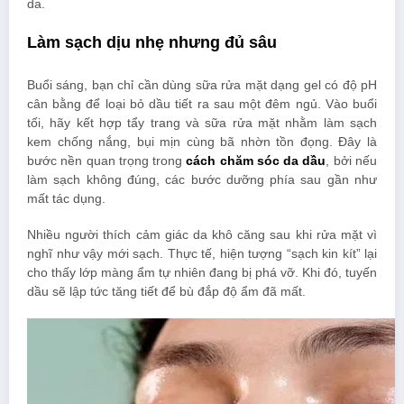
da.
Làm sạch dịu nhẹ nhưng đủ sâu
Buổi sáng, bạn chỉ cần dùng sữa rửa mặt dạng gel có độ pH
cân bằng để loại bỏ dầu tiết ra sau một đêm ngủ. Vào buổi
tối, hãy kết hợp tẩy trang và sữa rửa mặt nhằm làm sạch
kem chống nắng, bụi mịn cùng bã nhờn tồn đọng. Đây là
bước nền quan trọng trong
cách chăm sóc da dầu
, bởi nếu
làm sạch không đúng, các bước dưỡng phía sau gần như
mất tác dụng.
Nhiều người thích cảm giác da khô căng sau khi rửa mặt vì
nghĩ như vậy mới sạch. Thực tế, hiện tượng “sạch kin kít” lại
cho thấy lớp màng ẩm tự nhiên đang bị phá vỡ. Khi đó, tuyến
dầu sẽ lập tức tăng tiết để bù đắp độ ẩm đã mất.