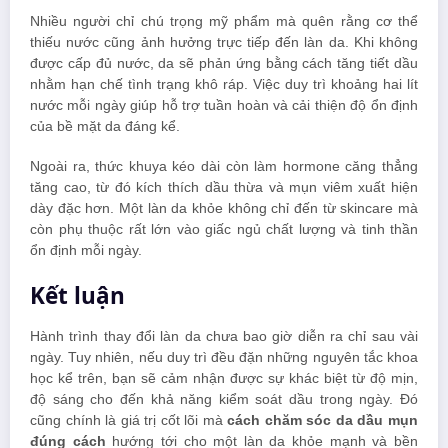
Nhiều người chỉ chú trọng mỹ phẩm mà quên rằng cơ thể
thiếu nước cũng ảnh hưởng trực tiếp đến làn da. Khi không
được cấp đủ nước, da sẽ phản ứng bằng cách tăng tiết dầu
nhằm hạn chế tình trạng khô ráp. Việc duy trì khoảng hai lít
nước mỗi ngày giúp hỗ trợ tuần hoàn và cải thiện độ ổn định
của bề mặt da đáng kể.
Ngoài ra, thức khuya kéo dài còn làm hormone căng thẳng
tăng cao, từ đó kích thích dầu thừa và mụn viêm xuất hiện
dày đặc hơn. Một làn da khỏe không chỉ đến từ skincare mà
còn phụ thuộc rất lớn vào giấc ngủ chất lượng và tinh thần
ổn định mỗi ngày.
Kết luận
Hành trình thay đổi làn da chưa bao giờ diễn ra chỉ sau vài
ngày. Tuy nhiên, nếu duy trì đều đặn những nguyên tắc khoa
học kể trên, bạn sẽ cảm nhận được sự khác biệt từ độ mịn,
độ sáng cho đến khả năng kiểm soát dầu trong ngày. Đó
cũng chính là giá trị cốt lõi mà
cách chăm sóc da dầu mụn
đúng cách
hướng tới cho một làn da khỏe mạnh và bền