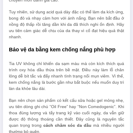
chuyên môn đánh giá cao.
Tuy nhiên, sử dụng acid quá dày đặc có thể làm da kích ứng,
bong đỏ và nhạy cảm hơn với ánh nắng. Bạn nên bắt đầu ở
nồng độ thấp rồi tăng dần khi da đã thích nghi ổn định. Hãy
ưu tiên cảm giác dễ chịu của da thay vì cố đạt hiệu quả thật
nhanh.
Bảo vệ da bằng kem chống nắng phù hợp
Tia UV không chỉ khiến da sạm màu mà còn kích thích quá
trình oxy hóa dầu thừa trên bề mặt. Điều này làm lỗ chân
lông dễ bít tắc và đẩy nhanh tình trạng nổi mụn viêm. Vì thế,
kem chống nắng là bước gần như bắt buộc nếu muốn duy trì
làn da khỏe lâu dài.
Bạn nên chọn sản phẩm có kết cấu sữa hoặc gel mỏng nhẹ,
ưu tiên dòng ghi chú “Oil Free” hay “Non Comedogenic”. Khi
thoa đúng lượng và tẩy trang kỹ vào cuối ngày, da vẫn giữ
được độ thông thoáng cần thiết. Đây cũng là nguyên tắc
quan trọng trong
cách chăm sóc da dầu
mà nhiều người
thường bỏ quên.