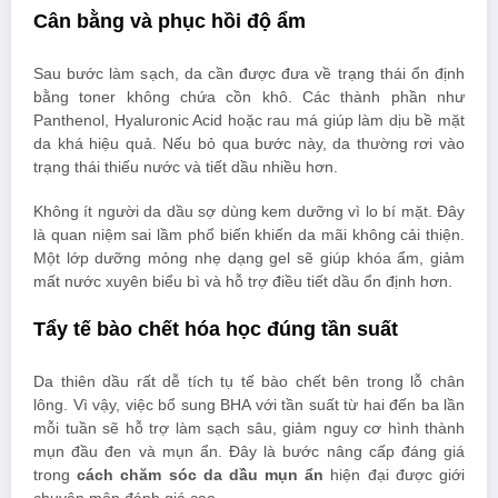
Cân bằng và phục hồi độ ẩm
Sau bước làm sạch, da cần được đưa về trạng thái ổn định
bằng toner không chứa cồn khô. Các thành phần như
Panthenol, Hyaluronic Acid hoặc rau má giúp làm dịu bề mặt
da khá hiệu quả. Nếu bỏ qua bước này, da thường rơi vào
trạng thái thiếu nước và tiết dầu nhiều hơn.
Không ít người da dầu sợ dùng kem dưỡng vì lo bí mặt. Đây
là quan niệm sai lầm phổ biến khiến da mãi không cải thiện.
Một lớp dưỡng mỏng nhẹ dạng gel sẽ giúp khóa ẩm, giảm
mất nước xuyên biểu bì và hỗ trợ điều tiết dầu ổn định hơn.
Tẩy tế bào chết hóa học đúng tần suất
Da thiên dầu rất dễ tích tụ tế bào chết bên trong lỗ chân
lông. Vì vậy, việc bổ sung BHA với tần suất từ hai đến ba lần
mỗi tuần sẽ hỗ trợ làm sạch sâu, giảm nguy cơ hình thành
mụn đầu đen và mụn ẩn. Đây là bước nâng cấp đáng giá
trong
cách chăm sóc da dầu mụn ẩn
hiện đại được giới